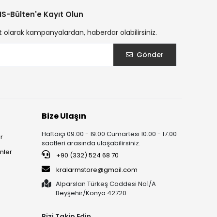
S-Bülten'e Kayıt Olun
t olarak kampanyalardan, haberdar olabilirsiniz.
Gönder
Bize Ulaşın
Haftaiçi 09:00 - 19:00 Cumartesi 10:00 - 17:00
r
saatleri arasında ulaşabilirsiniz.
nler
+90 (332) 524 68 70
kralarmstore@gmail.com
Alparslan Türkeş Caddesi No1/A
Beyşehir/Konya 42720
Bizi Takip Edin