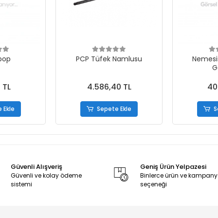
bop
PCP Tüfek Namlusu
Nemesi
G
 TL
4.586,40 TL
40
 Ekle
Sepete Ekle
S
Güvenli Alışveriş
Geniş Ürün Yelpazesi
Güvenli ve kolay ödeme
Binlerce ürün ve kampan
sistemi
seçeneği