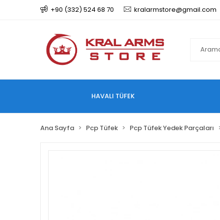
+90 (332) 524 68 70
kralarmstore@gmail.com
HAVALI TÜFEK
Ana Sayfa
Pcp Tüfek
Pcp Tüfek Yedek Parçaları