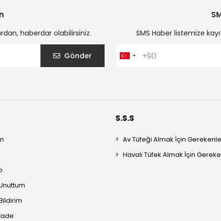
n
SM
an, haberdar olabilirsiniz.
SMS Haber listemize kayı
Gönder
S.S.S
m
Av Tüfeği Almak İçin Gerekenle
Havalı Tüfek Almak İçin Gereke
p
 Unuttum
Bildirim
 İade