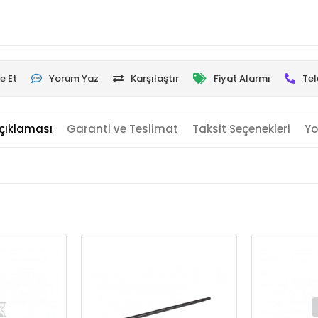
e Et
Yorum Yaz
Karşılaştır
Fiyat Alarmı
Tel
çıklaması
Garanti ve Teslimat
Taksit Seçenekleri
Yo