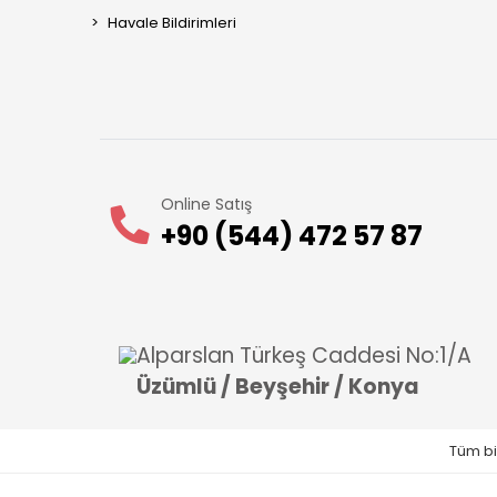
Havale Bildirimleri
Online Satış
+90 (544) 472 57 87
Alparslan Türkeş Caddesi No:1/A
Üzümlü / Beyşehir / Konya
Tüm bil