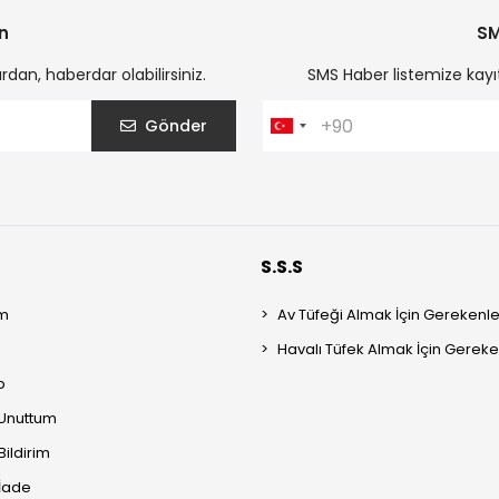
n
SM
an, haberdar olabilirsiniz.
SMS Haber listemize kayı
Gönder
S.S.S
m
Av Tüfeği Almak İçin Gerekenle
Havalı Tüfek Almak İçin Gereke
p
 Unuttum
Bildirim
 İade