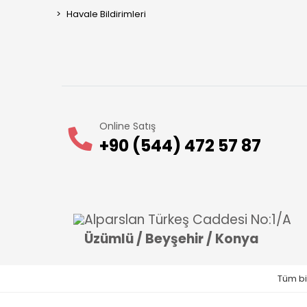
Havale Bildirimleri
Online Satış
+90 (544) 472 57 87
Alparslan Türkeş Caddesi No:1/A
Üzümlü / Beyşehir / Konya
Tüm bil