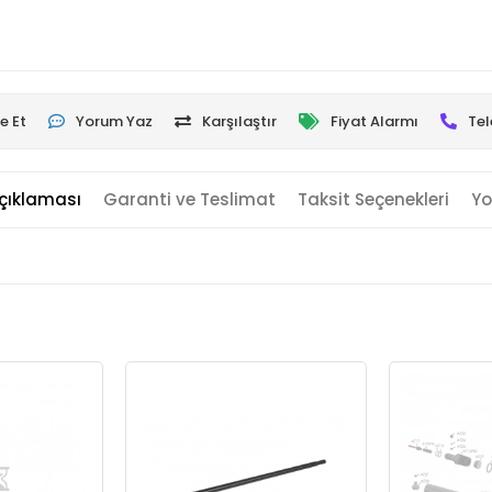
e Et
Yorum Yaz
Karşılaştır
Fiyat Alarmı
Tel
çıklaması
Garanti ve Teslimat
Taksit Seçenekleri
Yo