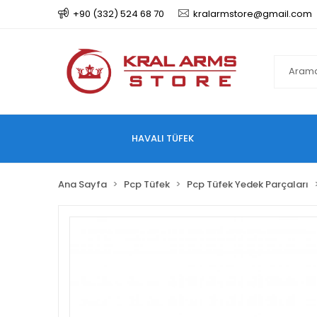
+90 (332) 524 68 70
kralarmstore@gmail.com
HAVALI TÜFEK
Ana Sayfa
Pcp Tüfek
Pcp Tüfek Yedek Parçaları