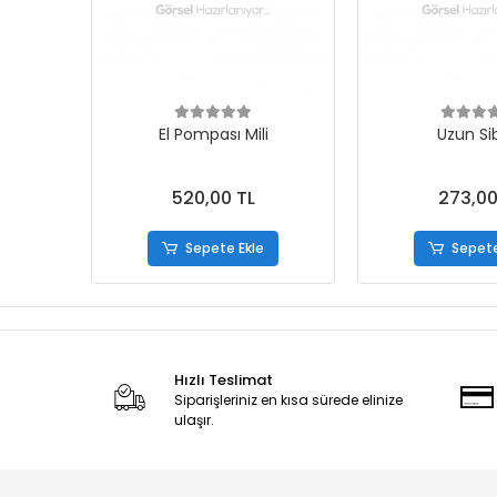
El Pompası Mili
Uzun Si
520,00 TL
273,00
Sepete Ekle
Sepete
Hızlı Teslimat
Siparişleriniz en kısa sürede elinize
ulaşır.