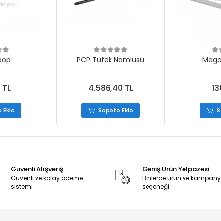
bop
PCP Tüfek Namlusu
Mega
 TL
4.586,40 TL
13
 Ekle
Sepete Ekle
S
Güvenli Alışveriş
Geniş Ürün Yelpazesi
Güvenli ve kolay ödeme
Binlerce ürün ve kampan
sistemi
seçeneği