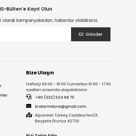
S-Bülten'e Kayıt Olun
t olarak kampanyalardan, haberdar olabilirsiniz.
Gönder
Bize Ulaşın
Haftaiçi 09:00 - 19:00 Cumartesi 10:00 - 17:00
r
saatleri arasında ulaşabilirsiniz.
nler
+90 (332) 524 68 70
kralarmstore@gmail.com
Alparslan Türkeş Caddesi No1/A
Beyşehir/Konya 42720
Bizi Takip Edin