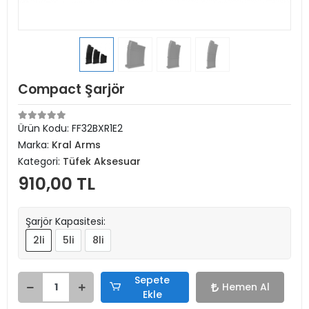
Compact Şarjör
Ürün Kodu:
FF32BXR1E2
Marka:
Kral Arms
Kategori:
Tüfek Aksesuar
910,00 TL
Şarjör Kapasitesi:
2li
5li
8li
Sepete
Hemen Al
Ekle